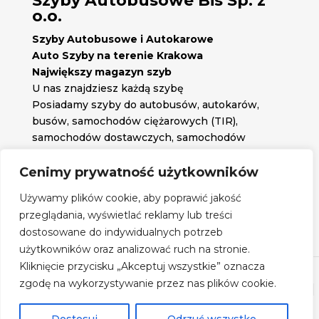
Szyby Autobusowe Bis Sp. z
o.o.
Szyby Autobusowe i Autokarowe
Auto Szyby na terenie Krakowa
Największy magazyn szyb
U nas znajdziesz każdą szybę
Posiadamy szyby do autobusów, autokarów,
busów, samochodów ciężarowych (TIR),
samochodów dostawczych, samochodów
osobowych oraz każdą inną szybę jakiej
potrzebujesz.
Cenimy prywatność użytkowników

Znajdź nas na:
Używamy plików cookie, aby poprawić jakość

przeglądania, wyświetlać reklamy lub treści
Obserwuj nas na:
dostosowane do indywidualnych potrzeb
Regulamin zakupów
użytkowników oraz analizować ruch na stronie.
Kliknięcie przycisku „Akceptuj wszystkie” oznacza
zgodę na wykorzystywanie przez nas plików cookie.
©
Szyby Autobusowe
- 2026| Realizacja:
www.woh.group
|
Rozwiązania technologiczne:
iSerwer.pl