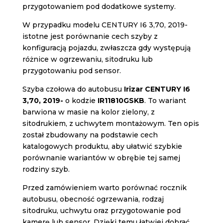
przygotowaniem pod dodatkowe systemy.
W przypadku modelu CENTURY I6 3,70, 2019-
istotne jest porównanie cech szyby z
konfiguracją pojazdu, zwłaszcza gdy występują
różnice w ogrzewaniu, sitodruku lub
przygotowaniu pod sensor.
Szyba czołowa do autobusu
Irizar CENTURY I6
3,70, 2019-
o kodzie
IR11810GSKB
. To wariant
barwiona w masie na kolor zielony, z
sitodrukiem, z uchwytem montażowym. Ten opis
został zbudowany na podstawie cech
katalogowych produktu, aby ułatwić szybkie
porównanie wariantów w obrębie tej samej
rodziny szyb.
Przed zamówieniem warto porównać rocznik
autobusu, obecność ogrzewania, rodzaj
sitodruku, uchwytu oraz przygotowanie pod
kamerę lub sensor. Dzięki temu łatwiej dobrać