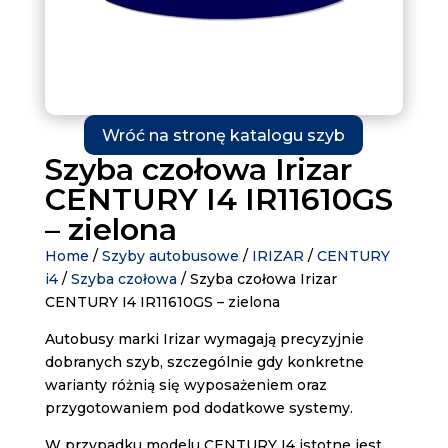
Wróć na stronę katalogu szyb
Szyba czołowa Irizar
CENTURY I4 IR11610GS
– zielona
Home
/
Szyby autobusowe
/
IRIZAR
/
CENTURY
i4
/
Szyba czołowa
/ Szyba czołowa Irizar
CENTURY I4 IR11610GS – zielona
Autobusy marki Irizar wymagają precyzyjnie
dobranych szyb, szczególnie gdy konkretne
warianty różnią się wyposażeniem oraz
przygotowaniem pod dodatkowe systemy.
W przypadku modelu CENTURY I4 istotne jest