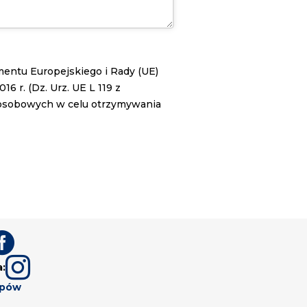
lamentu Europejskiego i Rady (UE)
 r. (Dz. Urz. UE L 119 z
 osobowych w celu otrzymywania


a:
upów