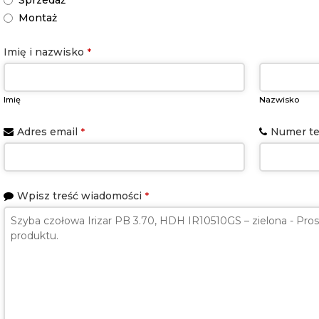
Sprzedaż
Montaż
Your
Imię i nazwisko
*
Website
*
Imię
Nazwisko
Adres email
Numer te
*
Wpisz treść wiadomości
*