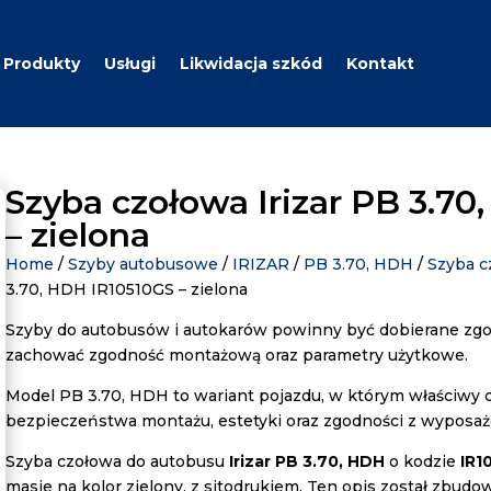
Produkty
Usługi
Likwidacja szkód
Kontakt
Szyba czołowa Irizar PB 3.7
– zielona
Home
/
Szyby autobusowe
/
IRIZAR
/
PB 3.70, HDH
/
Szyba c
3.70, HDH IR10510GS – zielona
Szyby do autobusów i autokarów powinny być dobierane zgod
zachować zgodność montażową oraz parametry użytkowe.
Model PB 3.70, HDH to wariant pojazdu, w którym właściwy 
bezpieczeństwa montażu, estetyki oraz zgodności z wyposa
Szyba czołowa do autobusu
Irizar PB 3.70, HDH
o kodzie
IR1
masie na kolor zielony, z sitodrukiem. Ten opis został zbud