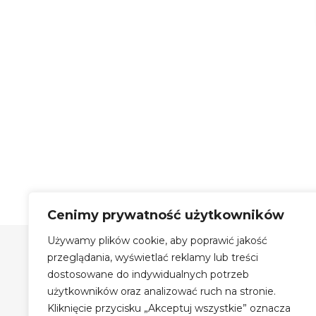
Cenimy prywatność użytkowników
Używamy plików cookie, aby poprawić jakość
Szyby Autobusowe Bis Sp.
z o.o.
przeglądania, wyświetlać reklamy lub treści
dostosowane do indywidualnych potrzeb
Szyby Autobusowe i Autokarowe
użytkowników oraz analizować ruch na stronie.
Auto Szyby na terenie Krakowa
Kliknięcie przycisku „Akceptuj wszystkie” oznacza
Największy magazyn szyb