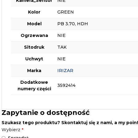
Kamera_Sensor
NIE
Kolor
GREEN
Model
PB 3.70, HDH
Ogrzewana
NIE
Sitodruk
TAK
Uchwyt
NIE
Marka
IRIZAR
Dodatkowe
3592414
numery części
Zapytanie o dostępność
Szukasz tego produktu? Skontaktuj się z nami, a my poi
Wybierz
*