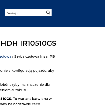
0, HDH IR10510GS
zołowa
/ Szyba czołowa Irizar PB
nie z konfiguracją pojazdu, aby
dobór szyby ma znaczenie dla
żeniem autobusu.
0510GS
. To wariant barwiona w
owany na podstawie cech