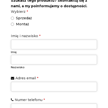
Szukasz tego produktu? Skontaktuj się z
nami, a my poinformujemy o dostępności.
Wybierz
*
Sprzedaż
Montaż
Imię i nazwisko
*
Imię
Nazwisko
Email
Adres email
*
Address
*
Numer telefonu
*