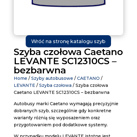
Wróć na stronę katalogu szyb
Szyba czołowa Caetano
LEVANTE SC12310CS –
bezbarwna
Home
/
Szyby autobusowe
/
CAETANO
/
LEVANTE
/
Szyba czołowa
/ Szyba czołowa
Caetano LEVANTE SC12310CS – bezbarwna
Autobusy marki Caetano wymagają precyzyjnie
dobranych szyb, szczególnie gdy konkretne
warianty różnią się wyposażeniem oraz
przygotowaniem pod dodatkowe systemy.
W przypadku modelu LEVANTE istotne jest