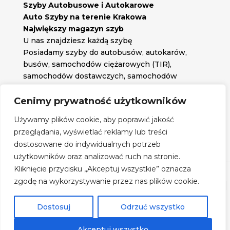
Szyby Autobusowe i Autokarowe
Auto Szyby na terenie Krakowa
Największy magazyn szyb
U nas znajdziesz każdą szybę
Posiadamy szyby do autobusów, autokarów,
busów, samochodów ciężarowych (TIR),
samochodów dostawczych, samochodów
osobowych oraz każdą inną szybę jakiej
potrzebujesz.
Cenimy prywatność użytkowników

Znajdź nas na:
Używamy plików cookie, aby poprawić jakość

przeglądania, wyświetlać reklamy lub treści
Obserwuj nas na:
dostosowane do indywidualnych potrzeb
Regulamin zakupów
użytkowników oraz analizować ruch na stronie.
Kliknięcie przycisku „Akceptuj wszystkie” oznacza
zgodę na wykorzystywanie przez nas plików cookie.
©
Szyby Autobusowe
- 2026| Realizacja:
www.woh.group
|
Rozwiązania technologiczne:
iSerwer.pl
Dostosuj
Odrzuć wszystko
Akceptuj wszystko