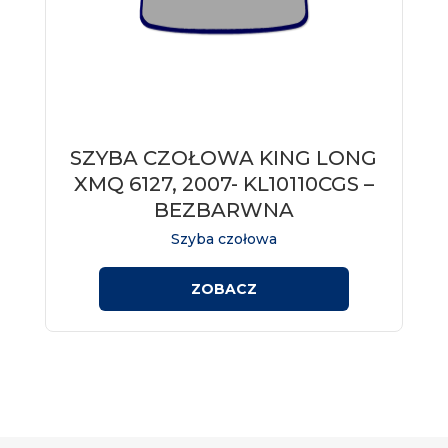
SZYBA CZOŁOWA KING LONG
Szyba czołowa do autobusu KING LONG
XMQ 6127, 2007-, kod KL10110CGS. Szkło
XMQ 6127, 2007- KL10110CGS –
bezbarwne, z sitodrukiem.
BEZBARWNA
Szyba czołowa