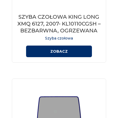
SZYBA CZOŁOWA KING LONG
Szyba czołowa do autobusu KING LONG
XMQ 6127, 2007-, kod KL10110CGSH. Szkło
XMQ 6127, 2007- KL10110CGSH –
bezbarwne, z sitodrukiem, ogrzewane.
BEZBARWNA, OGRZEWANA
Szyba czołowa