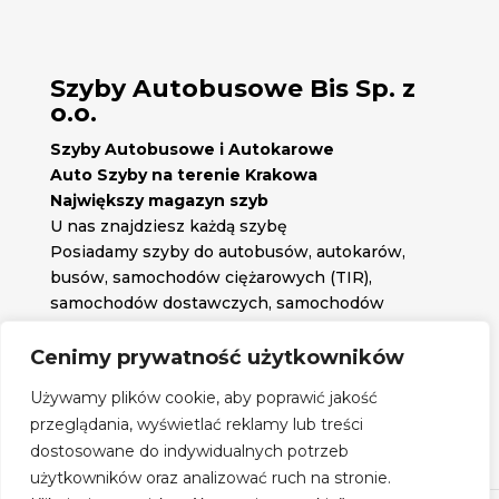
Szyby Autobusowe Bis Sp. z
o.o.
Szyby Autobusowe i Autokarowe
Auto Szyby na terenie Krakowa
Największy magazyn szyb
U nas znajdziesz każdą szybę
Posiadamy szyby do autobusów, autokarów,
busów, samochodów ciężarowych (TIR),
samochodów dostawczych, samochodów
osobowych oraz każdą inną szybę jakiej
potrzebujesz.
Cenimy prywatność użytkowników

Znajdź nas na:
Używamy plików cookie, aby poprawić jakość

przeglądania, wyświetlać reklamy lub treści
Obserwuj nas na:
dostosowane do indywidualnych potrzeb
Regulamin zakupów
użytkowników oraz analizować ruch na stronie.